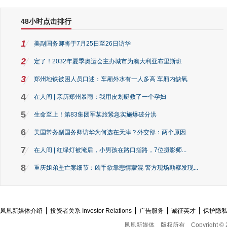
48小时点击排行
1
美副国务卿将于7月25日至26日访华
2
定了！2032年夏季奥运会主办城市为澳大利亚布里斯班
3
郑州地铁被困人员口述：车厢外水有一人多高 车厢内缺氧
4
在人间 | 亲历郑州暴雨：我用皮划艇救了一个孕妇
5
生命至上！第83集团军某旅紧急实施爆破分洪
6
美国常务副国务卿访华为何选在天津？外交部：两个原因
7
在人间 | 红绿灯被淹后，小男孩在路口指路，7位摄影师...
8
重庆姐弟坠亡案细节：凶手欲靠悲情蒙混 警方现场勘察发现...
凤凰新媒体介绍
投资者关系 Investor Relations
广告服务
诚征英才
保护隐
凤凰新媒体
版权所有
Copyright © 