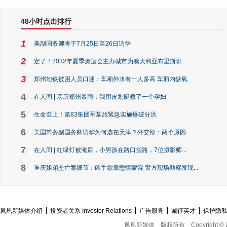
48小时点击排行
1
美副国务卿将于7月25日至26日访华
2
定了！2032年夏季奥运会主办城市为澳大利亚布里斯班
3
郑州地铁被困人员口述：车厢外水有一人多高 车厢内缺氧
4
在人间 | 亲历郑州暴雨：我用皮划艇救了一个孕妇
5
生命至上！第83集团军某旅紧急实施爆破分洪
6
美国常务副国务卿访华为何选在天津？外交部：两个原因
7
在人间 | 红绿灯被淹后，小男孩在路口指路，7位摄影师...
8
重庆姐弟坠亡案细节：凶手欲靠悲情蒙混 警方现场勘察发现...
凤凰新媒体介绍
投资者关系 Investor Relations
广告服务
诚征英才
保护隐
凤凰新媒体
版权所有
Copyright © 