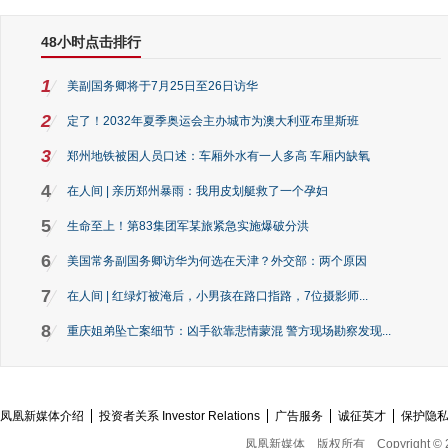
48小时点击排行
1
美副国务卿将于7月25日至26日访华
2
定了！2032年夏季奥运会主办城市为澳大利亚布里斯班
3
郑州地铁被困人员口述：车厢外水有一人多高 车厢内缺氧
4
在人间 | 亲历郑州暴雨：我用皮划艇救了一个孕妇
5
生命至上！第83集团军某旅紧急实施爆破分洪
6
美国常务副国务卿访华为何选在天津？外交部：两个原因
7
在人间 | 红绿灯被淹后，小男孩在路口指路，7位摄影师...
8
重庆姐弟坠亡案细节：凶手欲靠悲情蒙混 警方现场勘察发现...
凤凰新媒体介绍
投资者关系 Investor Relations
广告服务
诚征英才
保护隐
凤凰新媒体
版权所有
Copyright © 