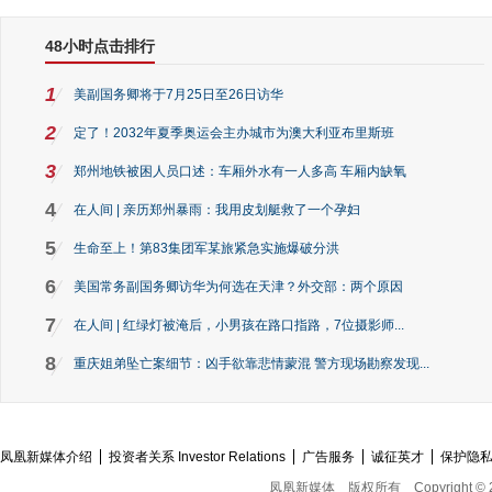
48小时点击排行
1
美副国务卿将于7月25日至26日访华
2
定了！2032年夏季奥运会主办城市为澳大利亚布里斯班
3
郑州地铁被困人员口述：车厢外水有一人多高 车厢内缺氧
4
在人间 | 亲历郑州暴雨：我用皮划艇救了一个孕妇
5
生命至上！第83集团军某旅紧急实施爆破分洪
6
美国常务副国务卿访华为何选在天津？外交部：两个原因
7
在人间 | 红绿灯被淹后，小男孩在路口指路，7位摄影师...
8
重庆姐弟坠亡案细节：凶手欲靠悲情蒙混 警方现场勘察发现...
凤凰新媒体介绍
投资者关系 Investor Relations
广告服务
诚征英才
保护隐
凤凰新媒体
版权所有
Copyright © 