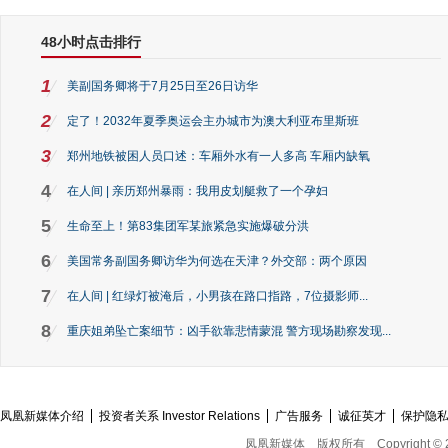
48小时点击排行
1
美副国务卿将于7月25日至26日访华
2
定了！2032年夏季奥运会主办城市为澳大利亚布里斯班
3
郑州地铁被困人员口述：车厢外水有一人多高 车厢内缺氧
4
在人间 | 亲历郑州暴雨：我用皮划艇救了一个孕妇
5
生命至上！第83集团军某旅紧急实施爆破分洪
6
美国常务副国务卿访华为何选在天津？外交部：两个原因
7
在人间 | 红绿灯被淹后，小男孩在路口指路，7位摄影师...
8
重庆姐弟坠亡案细节：凶手欲靠悲情蒙混 警方现场勘察发现...
凤凰新媒体介绍
投资者关系 Investor Relations
广告服务
诚征英才
保护隐
凤凰新媒体
版权所有
Copyright © 