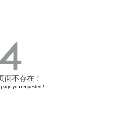
页面不存在！
he page you requested！
曲奇届的“爱马仕”把你的爱封在罐子里送给TA