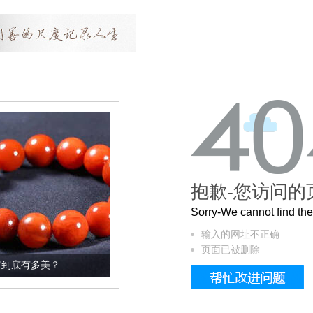
抱歉-您访问的
Sorry-We cannot find t
输入的网址不正确
页面已被删除
这个3.2米的长卷，还原了600岁的紫禁城