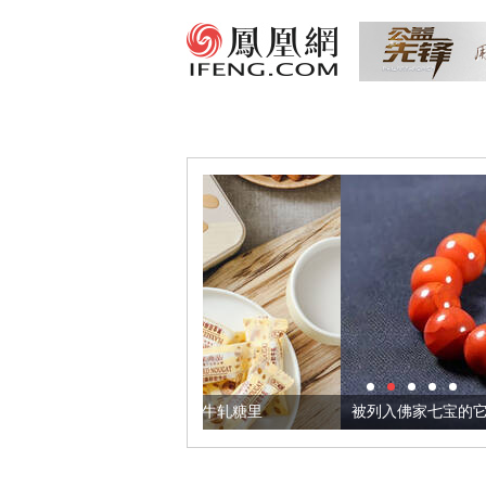
们把它加到了牛轧糖里
被列入佛家七宝的它到底有多美？