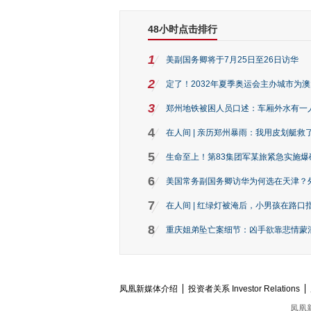
48小时点击排行
1
美副国务卿将于7月25日至26日访华
2
定了！2032年夏季奥运会主办城市为
3
郑州地铁被困人员口述：车厢外水有一
4
在人间 | 亲历郑州暴雨：我用皮划艇救
5
生命至上！第83集团军某旅紧急实施爆
6
美国常务副国务卿访华为何选在天津？
7
在人间 | 红绿灯被淹后，小男孩在路口指
8
重庆姐弟坠亡案细节：凶手欲靠悲情蒙混 
凤凰新媒体介绍
投资者关系 Investor Relations
凤凰