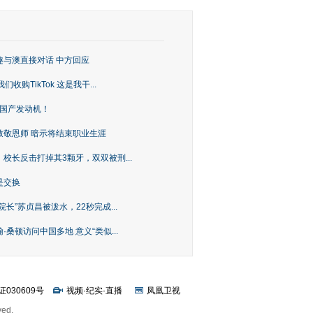
趣与澳直接对话 中方回应
购TikTok 这是我干...
上国产发动机！
致敬恩师 暗示将结束职业生涯
校长反击打掉其3颗牙，双双被刑...
是交换
长”苏贞昌被泼水，22秒完成...
桑顿访问中国多地 意义“类似...
证030609号
视频
·
纪实
·
直播
凤凰卫视
ved.