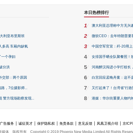
本日热榜排行
1
澳大利亚总理称中方无兴
2
澳大利亚布里斯班
微软CEO：去年特朗普要我们收
3
人多高 车厢内缺氧
中国空军官宣：歼-20用
4
了一个孕妇
女排国手晒全队聚餐照！
5
破分洪
河南醉汉闯进小学打校长，
6
外交部：两个原因
白宫回应孟晚舟案：这不
7
路，7位摄影师...
又打起来了！台湾省“行政院
8
警方现场勘察发现...
港媒：华尔街重要人物约翰·
广告服务
诚征英才
保护隐私权
免责条款
意见反馈
凤凰卫视介绍
京ICP
新媒体
版权所有
Copyright © 2019 Phoenix New Media Limited All Rights Reser