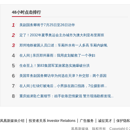
48小时点击排行
1
美副国务卿将于7月25日至26日访华
2
定了！2032年夏季奥运会主办城市为澳大利亚布里斯班
3
郑州地铁被困人员口述：车厢外水有一人多高 车厢内缺氧
4
在人间 | 亲历郑州暴雨：我用皮划艇救了一个孕妇
5
生命至上！第83集团军某旅紧急实施爆破分洪
6
美国常务副国务卿访华为何选在天津？外交部：两个原因
7
在人间 | 红绿灯被淹后，小男孩在路口指路，7位摄影师...
8
重庆姐弟坠亡案细节：凶手欲靠悲情蒙混 警方现场勘察发现...
凤凰新媒体介绍
投资者关系 Investor Relations
广告服务
诚征英才
保护隐
凤凰新媒体
版权所有
Copyright © 