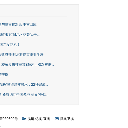
趣与澳直接对话 中方回应
购TikTok 这是我干...
上国产发动机！
致敬恩师 暗示将结束职业生涯
校长反击打掉其3颗牙，双双被刑...
是交换
长”苏贞昌被泼水，22秒完成...
桑顿访问中国多地 意义“类似...
证030609号
视频
·
纪实
·
直播
凤凰卫视
ved.