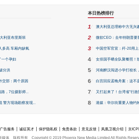
本日热榜排行
1
澳大利亚总理称中方无兴
2
澳大利亚布里斯班
微软CEO：去年特朗普要我们收
3
人多高 车厢内缺氧
中国空军官宣：歼-20用
4
了一个孕妇
女排国手晒全队聚餐照！
5
破分洪
河南醉汉闯进小学打校长，
6
外交部：两个原因
白宫回应孟晚舟案：这不
7
路，7位摄影师...
又打起来了！台湾省“行政院
8
警方现场勘察发现...
港媒：华尔街重要人物约翰·
广告服务
诚征英才
保护隐私权
免责条款
意见反馈
凤凰卫视介绍
京ICP
新媒体
版权所有
Copyright © 2019 Phoenix New Media Limited All Rights Reser