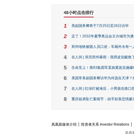
48小时点击排行
1
美副国务卿将于7月25日至26日访华
2
定了！2032年夏季奥运会主办城市为
3
郑州地铁被困人员口述：车厢外水有一
4
在人间 | 亲历郑州暴雨：我用皮划艇救
5
生命至上！第83集团军某旅紧急实施爆
6
美国常务副国务卿访华为何选在天津？
7
在人间 | 红绿灯被淹后，小男孩在路口指
8
重庆姐弟坠亡案细节：凶手欲靠悲情蒙混 
凤凰新媒体介绍
投资者关系 Investor Relations
凤凰