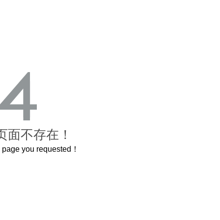
页面不存在！
he page you requested！
这个3.2米的长卷，还原了600岁的紫禁城