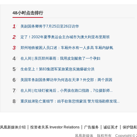
48小时点击排行
1
美副国务卿将于7月25日至26日访华
2
定了！2032年夏季奥运会主办城市为澳大利亚布里斯班
3
郑州地铁被困人员口述：车厢外水有一人多高 车厢内缺氧
4
在人间 | 亲历郑州暴雨：我用皮划艇救了一个孕妇
5
生命至上！第83集团军某旅紧急实施爆破分洪
6
美国常务副国务卿访华为何选在天津？外交部：两个原因
7
在人间 | 红绿灯被淹后，小男孩在路口指路，7位摄影师...
8
重庆姐弟坠亡案细节：凶手欲靠悲情蒙混 警方现场勘察发现...
凤凰新媒体介绍
投资者关系 Investor Relations
广告服务
诚征英才
保护隐
凤凰新媒体
版权所有
Copyright © 