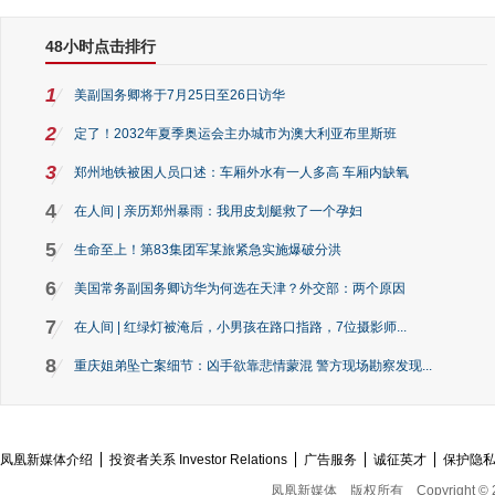
48小时点击排行
1
美副国务卿将于7月25日至26日访华
2
定了！2032年夏季奥运会主办城市为澳大利亚布里斯班
3
郑州地铁被困人员口述：车厢外水有一人多高 车厢内缺氧
4
在人间 | 亲历郑州暴雨：我用皮划艇救了一个孕妇
5
生命至上！第83集团军某旅紧急实施爆破分洪
6
美国常务副国务卿访华为何选在天津？外交部：两个原因
7
在人间 | 红绿灯被淹后，小男孩在路口指路，7位摄影师...
8
重庆姐弟坠亡案细节：凶手欲靠悲情蒙混 警方现场勘察发现...
凤凰新媒体介绍
投资者关系 Investor Relations
广告服务
诚征英才
保护隐
凤凰新媒体
版权所有
Copyright © 