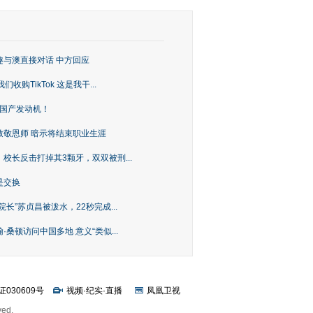
趣与澳直接对话 中方回应
购TikTok 这是我干...
上国产发动机！
致敬恩师 暗示将结束职业生涯
校长反击打掉其3颗牙，双双被刑...
是交换
长”苏贞昌被泼水，22秒完成...
桑顿访问中国多地 意义“类似...
证030609号
视频
·
纪实
·
直播
凤凰卫视
ved.