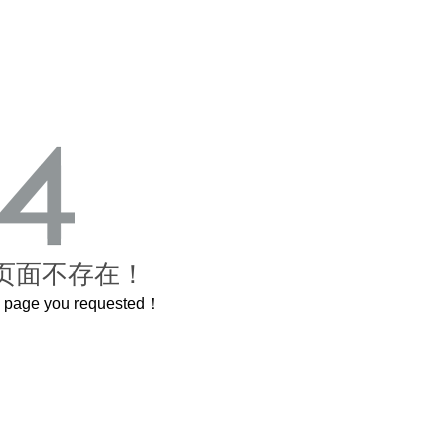
页面不存在！
he page you requested！
城
曲奇届的“爱马仕”把你的爱封在罐子里送给T