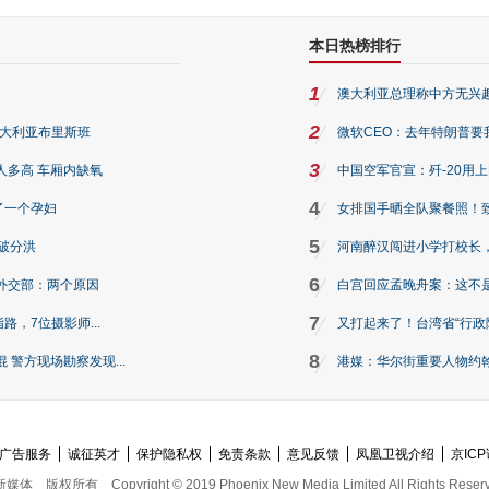
本日热榜排行
1
澳大利亚总理称中方无兴
2
澳大利亚布里斯班
微软CEO：去年特朗普要我们收
3
人多高 车厢内缺氧
中国空军官宣：歼-20用
4
了一个孕妇
女排国手晒全队聚餐照！
5
破分洪
河南醉汉闯进小学打校长，
6
外交部：两个原因
白宫回应孟晚舟案：这不
7
路，7位摄影师...
又打起来了！台湾省“行政院
8
警方现场勘察发现...
港媒：华尔街重要人物约翰·
广告服务
诚征英才
保护隐私权
免责条款
意见反馈
凤凰卫视介绍
京ICP
新媒体
版权所有
Copyright © 2019 Phoenix New Media Limited All Rights Reser