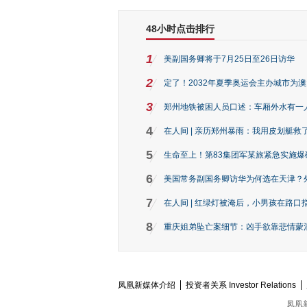
48小时点击排行
1
美副国务卿将于7月25日至26日访华
2
定了！2032年夏季奥运会主办城市为
3
郑州地铁被困人员口述：车厢外水有一
4
在人间 | 亲历郑州暴雨：我用皮划艇救
5
生命至上！第83集团军某旅紧急实施爆
6
美国常务副国务卿访华为何选在天津？
7
在人间 | 红绿灯被淹后，小男孩在路口指
8
重庆姐弟坠亡案细节：凶手欲靠悲情蒙混 
凤凰新媒体介绍
投资者关系 Investor Relations
凤凰