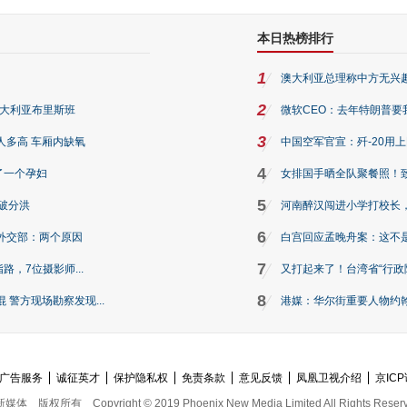
本日热榜排行
1
澳大利亚总理称中方无兴
2
澳大利亚布里斯班
微软CEO：去年特朗普要我们收
3
人多高 车厢内缺氧
中国空军官宣：歼-20用
4
了一个孕妇
女排国手晒全队聚餐照！
5
破分洪
河南醉汉闯进小学打校长，
6
外交部：两个原因
白宫回应孟晚舟案：这不
7
路，7位摄影师...
又打起来了！台湾省“行政院
8
警方现场勘察发现...
港媒：华尔街重要人物约翰·
广告服务
诚征英才
保护隐私权
免责条款
意见反馈
凤凰卫视介绍
京ICP
新媒体
版权所有
Copyright © 2019 Phoenix New Media Limited All Rights Reser