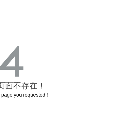
页面不存在！
he page you requested！
这个3.2米的长卷，还原了600岁的紫禁城