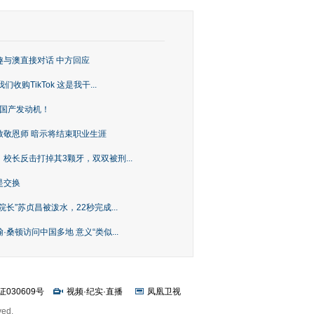
趣与澳直接对话 中方回应
购TikTok 这是我干...
上国产发动机！
致敬恩师 暗示将结束职业生涯
校长反击打掉其3颗牙，双双被刑...
是交换
长”苏贞昌被泼水，22秒完成...
桑顿访问中国多地 意义“类似...
证030609号
视频
·
纪实
·
直播
凤凰卫视
ved.