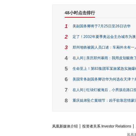
48小时点击排行
1
美副国务卿将于7月25日至26日访华
2
定了！2032年夏季奥运会主办城市为
3
郑州地铁被困人员口述：车厢外水有一
4
在人间 | 亲历郑州暴雨：我用皮划艇救
5
生命至上！第83集团军某旅紧急实施爆
6
美国常务副国务卿访华为何选在天津？
7
在人间 | 红绿灯被淹后，小男孩在路口指
8
重庆姐弟坠亡案细节：凶手欲靠悲情蒙混 
凤凰新媒体介绍
投资者关系 Investor Relations
凤凰