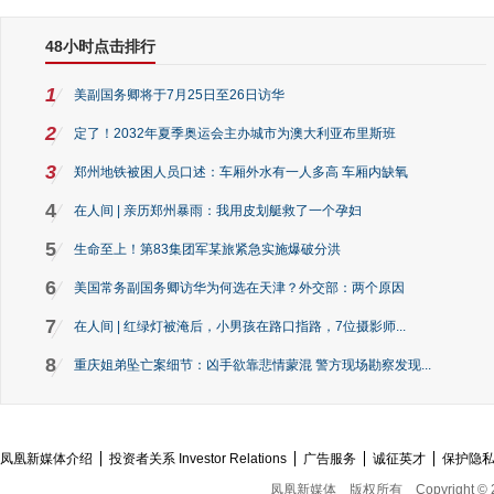
48小时点击排行
1
美副国务卿将于7月25日至26日访华
2
定了！2032年夏季奥运会主办城市为澳大利亚布里斯班
3
郑州地铁被困人员口述：车厢外水有一人多高 车厢内缺氧
4
在人间 | 亲历郑州暴雨：我用皮划艇救了一个孕妇
5
生命至上！第83集团军某旅紧急实施爆破分洪
6
美国常务副国务卿访华为何选在天津？外交部：两个原因
7
在人间 | 红绿灯被淹后，小男孩在路口指路，7位摄影师...
8
重庆姐弟坠亡案细节：凶手欲靠悲情蒙混 警方现场勘察发现...
凤凰新媒体介绍
投资者关系 Investor Relations
广告服务
诚征英才
保护隐
凤凰新媒体
版权所有
Copyright © 