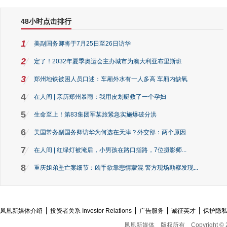
48小时点击排行
1
美副国务卿将于7月25日至26日访华
2
定了！2032年夏季奥运会主办城市为澳大利亚布里斯班
3
郑州地铁被困人员口述：车厢外水有一人多高 车厢内缺氧
4
在人间 | 亲历郑州暴雨：我用皮划艇救了一个孕妇
5
生命至上！第83集团军某旅紧急实施爆破分洪
6
美国常务副国务卿访华为何选在天津？外交部：两个原因
7
在人间 | 红绿灯被淹后，小男孩在路口指路，7位摄影师...
8
重庆姐弟坠亡案细节：凶手欲靠悲情蒙混 警方现场勘察发现...
凤凰新媒体介绍
投资者关系 Investor Relations
广告服务
诚征英才
保护隐
凤凰新媒体
版权所有
Copyright © 