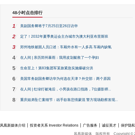
48小时点击排行
1
美副国务卿将于7月25日至26日访华
2
定了！2032年夏季奥运会主办城市为澳大利亚布里斯班
3
郑州地铁被困人员口述：车厢外水有一人多高 车厢内缺氧
4
在人间 | 亲历郑州暴雨：我用皮划艇救了一个孕妇
5
生命至上！第83集团军某旅紧急实施爆破分洪
6
美国常务副国务卿访华为何选在天津？外交部：两个原因
7
在人间 | 红绿灯被淹后，小男孩在路口指路，7位摄影师...
8
重庆姐弟坠亡案细节：凶手欲靠悲情蒙混 警方现场勘察发现...
凤凰新媒体介绍
投资者关系 Investor Relations
广告服务
诚征英才
保护隐
凤凰新媒体
版权所有
Copyright © 