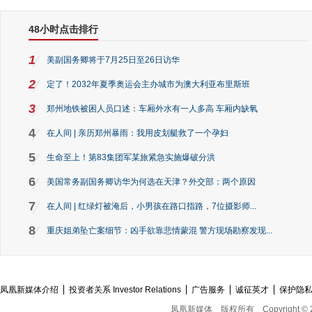
48小时点击排行
1
美副国务卿将于7月25日至26日访华
2
定了！2032年夏季奥运会主办城市为澳大利亚布里斯班
3
郑州地铁被困人员口述：车厢外水有一人多高 车厢内缺氧
4
在人间 | 亲历郑州暴雨：我用皮划艇救了一个孕妇
5
生命至上！第83集团军某旅紧急实施爆破分洪
6
美国常务副国务卿访华为何选在天津？外交部：两个原因
7
在人间 | 红绿灯被淹后，小男孩在路口指路，7位摄影师...
8
重庆姐弟坠亡案细节：凶手欲靠悲情蒙混 警方现场勘察发现...
凤凰新媒体介绍
投资者关系 Investor Relations
广告服务
诚征英才
保护隐
凤凰新媒体
版权所有
Copyright © 