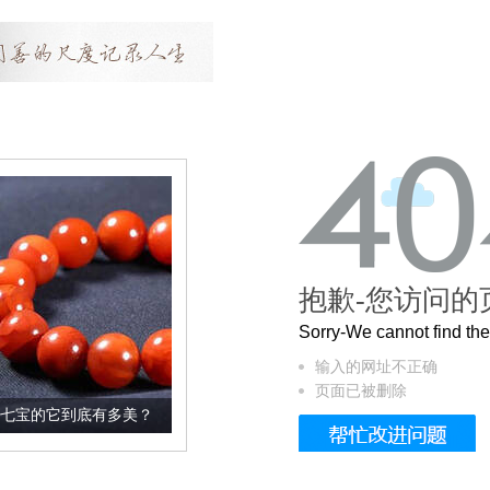
抱歉-您访问的
Sorry-We cannot find t
输入的网址不正确
页面已被删除
多美？
这个3.2米的长卷，还原了600岁