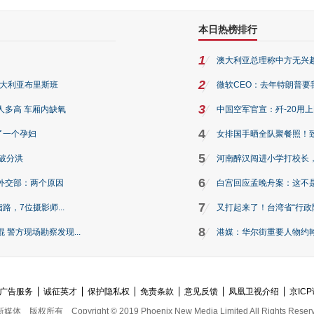
本日热榜排行
1
澳大利亚总理称中方无兴
2
澳大利亚布里斯班
微软CEO：去年特朗普要我们收
3
人多高 车厢内缺氧
中国空军官宣：歼-20用
4
了一个孕妇
女排国手晒全队聚餐照！
5
破分洪
河南醉汉闯进小学打校长，
6
外交部：两个原因
白宫回应孟晚舟案：这不
7
路，7位摄影师...
又打起来了！台湾省“行政院
8
警方现场勘察发现...
港媒：华尔街重要人物约翰·
广告服务
诚征英才
保护隐私权
免责条款
意见反馈
凤凰卫视介绍
京ICP
新媒体
版权所有
Copyright © 2019 Phoenix New Media Limited All Rights Reser