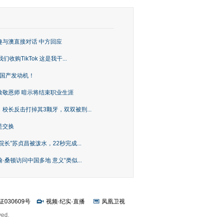
趣与澳直接对话 中方回应
购TikTok 这是我干...
上国产发动机！
致敬恩师 暗示将结束职业生涯
校长反击打掉其3颗牙，双双被刑...
是交换
长”苏贞昌被泼水，22秒完成...
桑顿访问中国多地 意义“类似...
证030609号
视频
·
纪实
·
直播
凤凰卫视
ved.