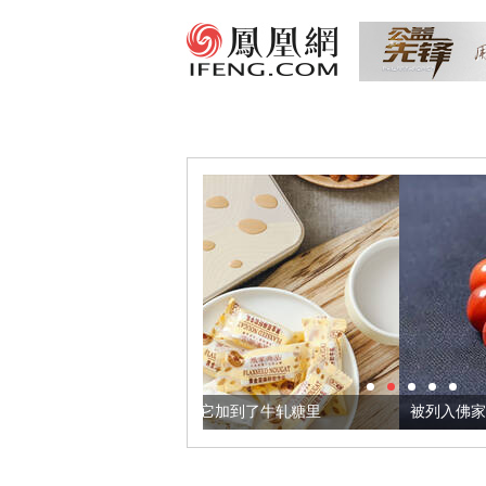
麻籽，我们把它加到了牛轧糖里
被列入佛家七宝的它到底有