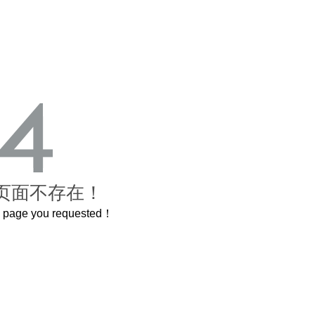
页面不存在！
he page you requested！
的紫禁城
曲奇届的“爱马仕”把你的爱封在罐子里