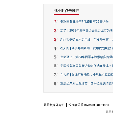
48小时点击排行
1
美副国务卿将于7月25日至26日访华
2
定了！2032年夏季奥运会主办城市为
3
郑州地铁被困人员口述：车厢外水有一
4
在人间 | 亲历郑州暴雨：我用皮划艇救
5
生命至上！第83集团军某旅紧急实施爆
6
美国常务副国务卿访华为何选在天津？
7
在人间 | 红绿灯被淹后，小男孩在路口指
8
重庆姐弟坠亡案细节：凶手欲靠悲情蒙混 
凤凰新媒体介绍
投资者关系 Investor Relations
凤凰