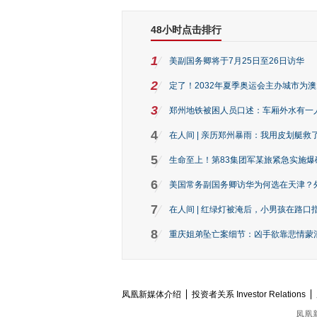
48小时点击排行
1
美副国务卿将于7月25日至26日访华
2
定了！2032年夏季奥运会主办城市为
3
郑州地铁被困人员口述：车厢外水有一
4
在人间 | 亲历郑州暴雨：我用皮划艇救
5
生命至上！第83集团军某旅紧急实施爆
6
美国常务副国务卿访华为何选在天津？
7
在人间 | 红绿灯被淹后，小男孩在路口指
8
重庆姐弟坠亡案细节：凶手欲靠悲情蒙混 
凤凰新媒体介绍
投资者关系 Investor Relations
凤凰