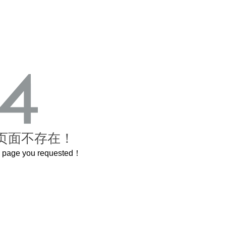
页面不存在！
he page you requested！
这个3.2米的长卷，还原了600岁的紫禁城