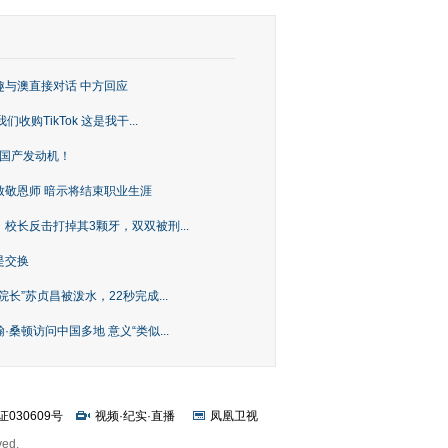
趣与澳直接对话 中方回应
购TikTok 这是我干...
上国产发动机！
致敬恩师 暗示将结束职业生涯
校长反击打掉其3颗牙，双双被刑...
是交换
长”苏贞昌被泼水，22秒完成...
桑顿访问中国多地 意义“类似...
证030609号
视频
·
纪实
·
直播
凤凰卫视
ved.