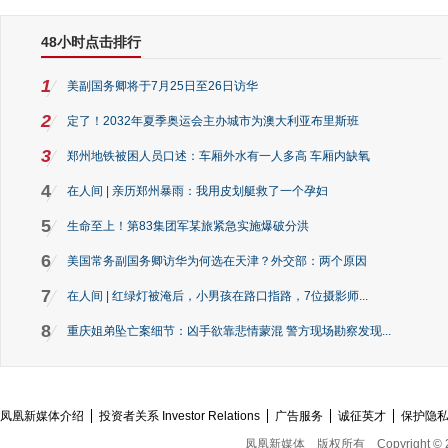
48小时点击排行
1
美副国务卿将于7月25日至26日访华
2
定了！2032年夏季奥运会主办城市为澳大利亚布里斯班
3
郑州地铁被困人员口述：车厢外水有一人多高 车厢内缺氧
4
在人间 | 亲历郑州暴雨：我用皮划艇救了一个孕妇
5
生命至上！第83集团军某旅紧急实施爆破分洪
6
美国常务副国务卿访华为何选在天津？外交部：两个原因
7
在人间 | 红绿灯被淹后，小男孩在路口指路，7位摄影师...
8
重庆姐弟坠亡案细节：凶手欲靠悲情蒙混 警方现场勘察发现...
凤凰新媒体介绍
投资者关系 Investor Relations
广告服务
诚征英才
保护隐
凤凰新媒体
版权所有
Copyright © 