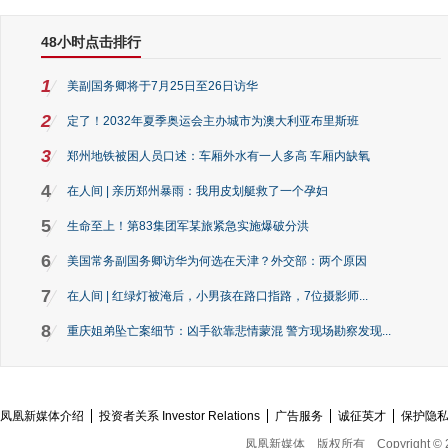
48小时点击排行
1
美副国务卿将于7月25日至26日访华
2
定了！2032年夏季奥运会主办城市为澳大利亚布里斯班
3
郑州地铁被困人员口述：车厢外水有一人多高 车厢内缺氧
4
在人间 | 亲历郑州暴雨：我用皮划艇救了一个孕妇
5
生命至上！第83集团军某旅紧急实施爆破分洪
6
美国常务副国务卿访华为何选在天津？外交部：两个原因
7
在人间 | 红绿灯被淹后，小男孩在路口指路，7位摄影师...
8
重庆姐弟坠亡案细节：凶手欲靠悲情蒙混 警方现场勘察发现...
凤凰新媒体介绍
投资者关系 Investor Relations
广告服务
诚征英才
保护隐
凤凰新媒体
版权所有
Copyright © 