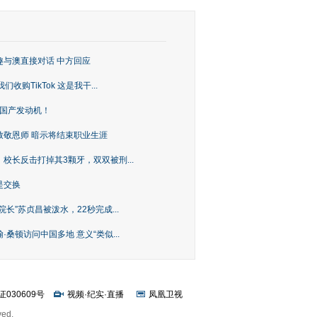
趣与澳直接对话 中方回应
购TikTok 这是我干...
上国产发动机！
致敬恩师 暗示将结束职业生涯
校长反击打掉其3颗牙，双双被刑...
是交换
长”苏贞昌被泼水，22秒完成...
桑顿访问中国多地 意义“类似...
证030609号
视频
·
纪实
·
直播
凤凰卫视
ved.