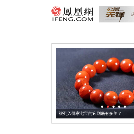
把它加到了牛轧糖里
被列入佛家七宝的它到底有多美？