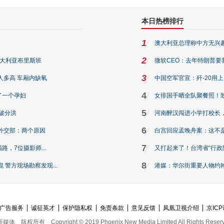
本日热榜排行
1
澳大利亚总理称中方无兴
2
澳大利亚布里斯班
微软CEO：去年特朗普要我们收
3
人多高 车厢内缺氧
中国空军官宣：歼-20用
4
了一个孕妇
女排国手晒全队聚餐照！
5
破分洪
河南醉汉闯进小学打校长，
6
外交部：两个原因
白宫回应孟晚舟案：这不
7
路，7位摄影师...
又打起来了！台湾省“行政院
8
警方现场勘察发现...
港媒：华尔街重要人物约翰·
广告服务
诚征英才
保护隐私权
免责条款
意见反馈
凤凰卫视介绍
京ICP
新媒体
版权所有
Copyright © 2019 Phoenix New Media Limited All Rights Reser