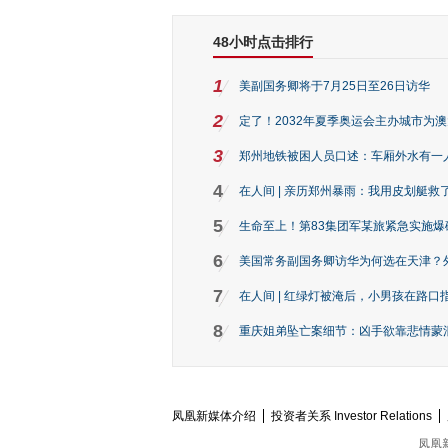
48小时点击排行
1
美副国务卿将于7月25日至26日访华
2
定了！2032年夏季奥运会主办城市为
3
郑州地铁被困人员口述：车厢外水有一
4
在人间 | 亲历郑州暴雨：我用皮划艇救
5
生命至上！第83集团军某旅紧急实施爆
6
美国常务副国务卿访华为何选在天津？
7
在人间 | 红绿灯被淹后，小男孩在路口指
8
重庆姐弟坠亡案细节：凶手欲靠悲情蒙混 
凤凰新媒体介绍
投资者关系 Investor Relations
凤凰