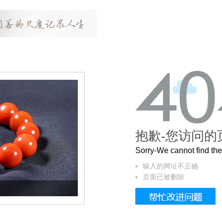
抱歉-您访问的
Sorry-We cannot find t
输入的网址不正确
页面已被删除
这个3.2米的长卷，还原了600岁的紫禁城