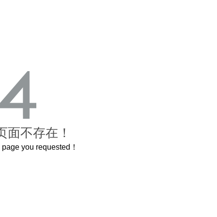
页面不存在！
he page you requested！
曲奇届的“爱马仕”把你的爱封在罐子里送给TA