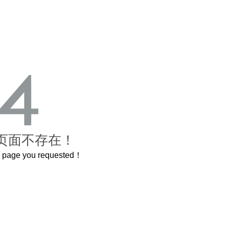
页面不存在！
he page you requested！
这个3.2米的长卷，还原了600岁的紫禁城