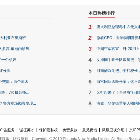
本日热榜排行
1
澳大利亚总理称中方无兴
2
澳大利亚布里斯班
微软CEO：去年特朗普要我们收
3
人多高 车厢内缺氧
中国空军官宣：歼-20用
4
了一个孕妇
女排国手晒全队聚餐照！
5
破分洪
河南醉汉闯进小学打校长，
6
外交部：两个原因
白宫回应孟晚舟案：这不
7
路，7位摄影师...
又打起来了！台湾省“行政院
8
警方现场勘察发现...
港媒：华尔街重要人物约翰·
广告服务
诚征英才
保护隐私权
免责条款
意见反馈
凤凰卫视介绍
京ICP
新媒体
版权所有
Copyright © 2019 Phoenix New Media Limited All Rights Reser