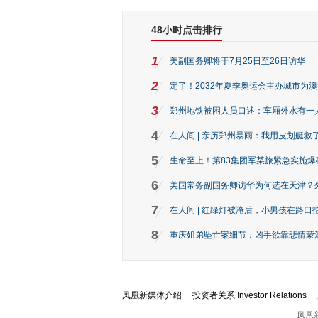
48小时点击排行
1
美副国务卿将于7月25日至26日访华
2
定了！2032年夏季奥运会主办城市为
3
郑州地铁被困人员口述：车厢外水有一
4
在人间 | 亲历郑州暴雨：我用皮划艇救
5
生命至上！第83集团军某旅紧急实施爆
6
美国常务副国务卿访华为何选在天津？
7
在人间 | 红绿灯被淹后，小男孩在路口指
8
重庆姐弟坠亡案细节：凶手欲靠悲情蒙混 
凤凰新媒体介绍
投资者关系 Investor Relations
凤凰