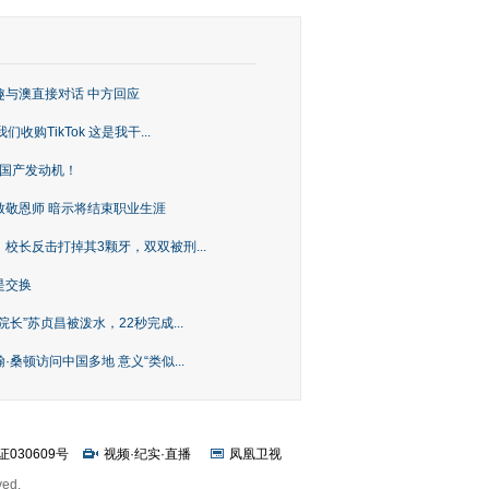
趣与澳直接对话 中方回应
购TikTok 这是我干...
上国产发动机！
致敬恩师 暗示将结束职业生涯
校长反击打掉其3颗牙，双双被刑...
是交换
长”苏贞昌被泼水，22秒完成...
桑顿访问中国多地 意义“类似...
证030609号
视频
·
纪实
·
直播
凤凰卫视
ved.