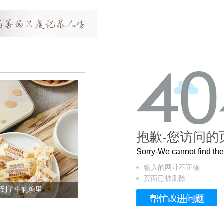
抱歉-您访问的
Sorry-We cannot find t
输入的网址不正确
页面已被删除
牛轧糖里
被列入佛家七宝的它到底有多美？