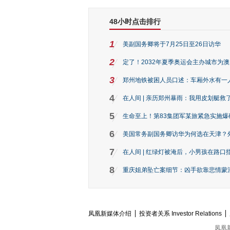
48小时点击排行
1
美副国务卿将于7月25日至26日访华
2
定了！2032年夏季奥运会主办城市为
3
郑州地铁被困人员口述：车厢外水有一
4
在人间 | 亲历郑州暴雨：我用皮划艇救
5
生命至上！第83集团军某旅紧急实施爆
6
美国常务副国务卿访华为何选在天津？
7
在人间 | 红绿灯被淹后，小男孩在路口指
8
重庆姐弟坠亡案细节：凶手欲靠悲情蒙混 
凤凰新媒体介绍
投资者关系 Investor Relations
凤凰