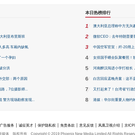
本日热榜排行
1
澳大利亚总理称中方无兴
2
澳大利亚布里斯班
微软CEO：去年特朗普要我们收
3
人多高 车厢内缺氧
中国空军官宣：歼-20用
4
了一个孕妇
女排国手晒全队聚餐照！
5
破分洪
河南醉汉闯进小学打校长，
6
外交部：两个原因
白宫回应孟晚舟案：这不
7
路，7位摄影师...
又打起来了！台湾省“行政院
8
警方现场勘察发现...
港媒：华尔街重要人物约翰·
广告服务
诚征英才
保护隐私权
免责条款
意见反馈
凤凰卫视介绍
京ICP
新媒体
版权所有
Copyright © 2019 Phoenix New Media Limited All Rights Reser