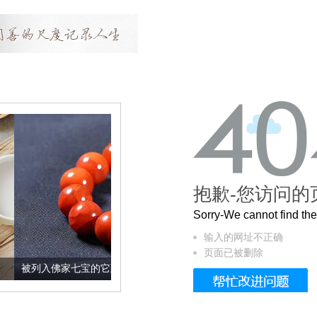
抱歉-您访问的
Sorry-We cannot find t
输入的网址不正确
页面已被删除
家七宝的它到底有多美？
这个3.2米的长