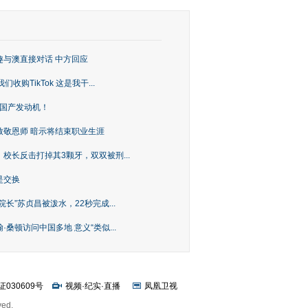
趣与澳直接对话 中方回应
购TikTok 这是我干...
上国产发动机！
致敬恩师 暗示将结束职业生涯
校长反击打掉其3颗牙，双双被刑...
是交换
长”苏贞昌被泼水，22秒完成...
桑顿访问中国多地 意义“类似...
证030609号
视频
·
纪实
·
直播
凤凰卫视
ved.