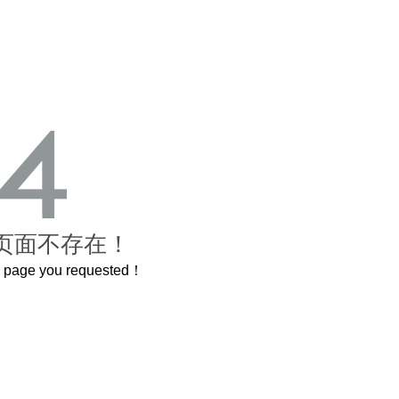
页面不存在！
he page you requested！
卷，还原了600岁的紫禁城
曲奇届的“爱马仕”