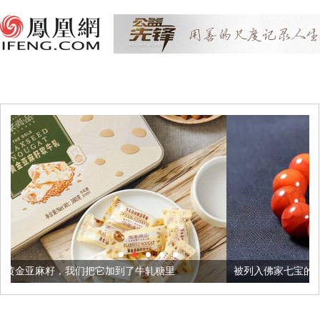
把它加到了牛轧糖里
被列入佛家七宝的它到底有多美？