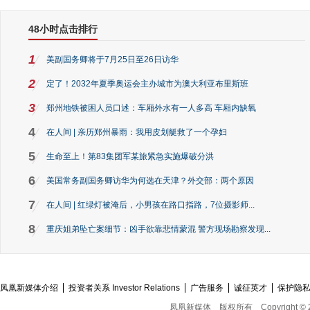
48小时点击排行
1
美副国务卿将于7月25日至26日访华
2
定了！2032年夏季奥运会主办城市为澳大利亚布里斯班
3
郑州地铁被困人员口述：车厢外水有一人多高 车厢内缺氧
4
在人间 | 亲历郑州暴雨：我用皮划艇救了一个孕妇
5
生命至上！第83集团军某旅紧急实施爆破分洪
6
美国常务副国务卿访华为何选在天津？外交部：两个原因
7
在人间 | 红绿灯被淹后，小男孩在路口指路，7位摄影师...
8
重庆姐弟坠亡案细节：凶手欲靠悲情蒙混 警方现场勘察发现...
凤凰新媒体介绍
投资者关系 Investor Relations
广告服务
诚征英才
保护隐
凤凰新媒体
版权所有
Copyright © 