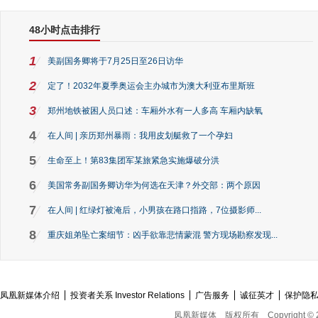
48小时点击排行
1
美副国务卿将于7月25日至26日访华
2
定了！2032年夏季奥运会主办城市为澳大利亚布里斯班
3
郑州地铁被困人员口述：车厢外水有一人多高 车厢内缺氧
4
在人间 | 亲历郑州暴雨：我用皮划艇救了一个孕妇
5
生命至上！第83集团军某旅紧急实施爆破分洪
6
美国常务副国务卿访华为何选在天津？外交部：两个原因
7
在人间 | 红绿灯被淹后，小男孩在路口指路，7位摄影师...
8
重庆姐弟坠亡案细节：凶手欲靠悲情蒙混 警方现场勘察发现...
凤凰新媒体介绍
投资者关系 Investor Relations
广告服务
诚征英才
保护隐
凤凰新媒体
版权所有
Copyright © 