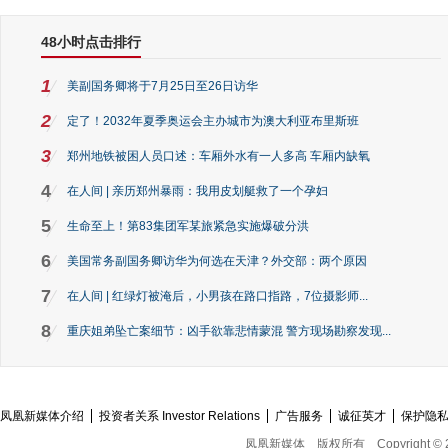
48小时点击排行
1
美副国务卿将于7月25日至26日访华
2
定了！2032年夏季奥运会主办城市为澳大利亚布里斯班
3
郑州地铁被困人员口述：车厢外水有一人多高 车厢内缺氧
4
在人间 | 亲历郑州暴雨：我用皮划艇救了一个孕妇
5
生命至上！第83集团军某旅紧急实施爆破分洪
6
美国常务副国务卿访华为何选在天津？外交部：两个原因
7
在人间 | 红绿灯被淹后，小男孩在路口指路，7位摄影师...
8
重庆姐弟坠亡案细节：凶手欲靠悲情蒙混 警方现场勘察发现...
凤凰新媒体介绍
投资者关系 Investor Relations
广告服务
诚征英才
保护隐
凤凰新媒体
版权所有
Copyright © 