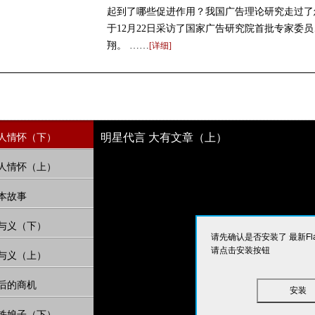
起到了哪些促进作用？我国广告理论研究走过了
于12月22日采访了国家广告研究院首批专家委
翔。 ……
[详细]
明星代言 大有文章（上）
的匠人情怀（下）
的匠人情怀（上）
资本故事
的忠与义（下）
请先确认是否安装了 最新Fla
请点击安装按钮
的忠与义（上）
名背后的商机
安装
没有铁娘子（下）