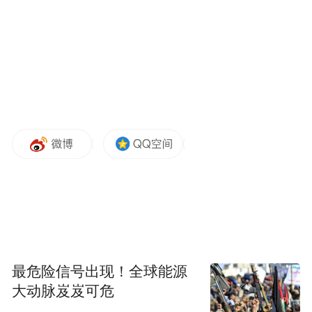
5、执行效果
最危险信号出现！全球能源
东风本田执行副总经理陈斌波，选在凤凰网“重返风沙线”的理由——
大动脉岌岌可危
十年前被“穿越风沙线”所感动，具有里程碑价值。东风Honda和凤凰网价值