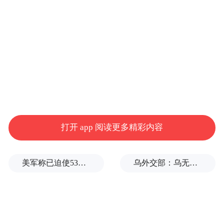

凤凰知名主持、评论员为重返活动预热祝福

每日微视频、纪录片
打开 app 阅读更多精彩内容
美军称已迫使53艘商船改变航线
乌外交部：乌无意向保加利亚方向发射任何装备

运用新媒体多元手段，传递活动及东风Honda品牌理念