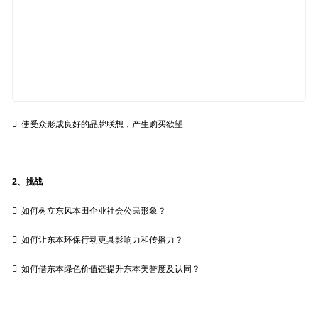

使受众形成良好的品牌联想，产生购买欲望
2、挑战

如何树立东风本田企业社会公民形象？

如何让东本环保行动更具影响力和传播力？

如何借东本绿色价值链提升东本美誉度及认同？