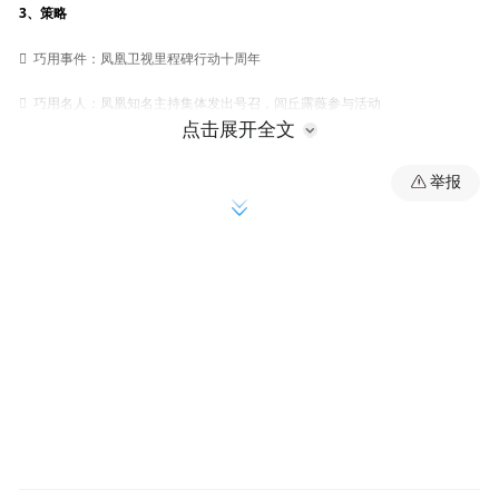
3、策略

巧用事件：凤凰卫视里程碑行动十周年

巧用名人：凤凰知名主持集体发出号召，闾丘露薇参与活动
点击展开全文

多元形式：电视级水准每日活动视频+活动专题视频片
举报

善用互动：线上绿色祝福+论坛话题讨论

依托媒体：以媒体公益行为，为东风Honda品牌营销所服务
4、执行过程