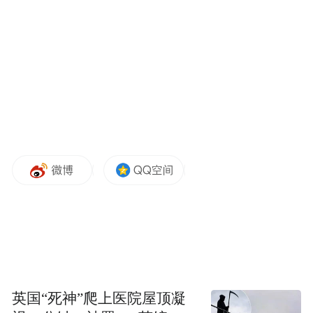
它要凭借什么来打动逐渐挑剔的消费者呢？
而它的竞争力又如何呢？
●想知道结果？看这段
KX7是现阶段东风悦达起亚的旗舰SUV，
它所承载的东西非同一般。
所以，KX7的价格应该会很“坚挺”才对，
可它只比小弟KX5的价格高了1-2万（指导
价），
英国“死神”爬上医院屋顶凝
除此之外，还配备了更强悍的2.4L和2.0T动