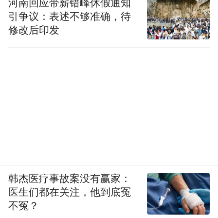
河南回应带薪错峰休假通知
引争议：表述不够准确，待
修改后印发
奇骏已算紧凑SUV里的大号了，但依然比KX7小
2.七座爽了，加倍还得靠配置……
2.0T车型和选装包配置表
韩杰医疗事故案没有赢家：
而想要买7座版本的KX7，你就必须要选择
医生们都在关注，他到底冤
2.0T车型，
不冤？