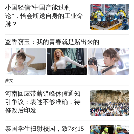
而且，KX7竟然和小半号的RAV4荣放起步价
小国轻信“中国产能过剩
一致，
论”，恰会断送自身的工业命
脉？
更比汉兰达【2.0T两驱精英7座版】要便宜3
万块，
盗香窃玉：我的青春就是赌出来的
而且考虑到韩系品牌一贯的“降价促销”风
格，
爽文
和汉兰达的“加价热销”趋势（无奈），
河南回应带薪错峰休假通知
这二者的差价或许会达到6万之多。
引争议：表述不够准确，待
修改后印发
泰国学生扫射校园，致7死15