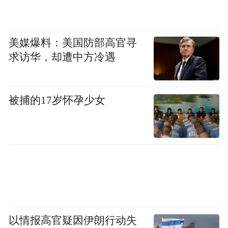
就像大老师唱的一样：“就这个feel倍儿爽”。
●想爽最低要花多少钱？
美媒爆料：美国防部高官寻
求访华，却遭中方冷遇
但是究竟哪款KX7才能做到“倍儿爽”呢？
1.只有五座可好不爽……
被捕的17岁怀孕少女
2.0L和2.4L车型配置表
先来看KX7 2.0L和2.4L四款车型的配置表，
他们无论配置高低，一律都是5座；
以情报高官疑因伊朗行动失
小编顿时感觉到有些“被骗的感觉”，