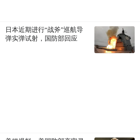
衔，
成为J.D.Power 27年来首个夺冠的非豪华品
日本近期进行“战斧”巡航导
牌。
弹实弹试射，国防部回应
力压保时捷、现代、丰田、宝马等品牌。
美国起亚席营运官——斯普拉格（Michael
Sprague）表示：
“在整个行业中，起亚汽车新车质量排名第
一，
是起亚长达10年专注于（汽车）工艺和不断
改进的结果，