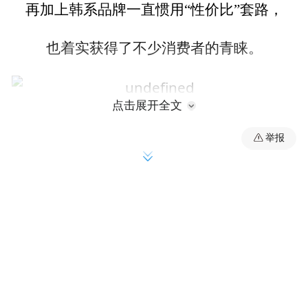
再加上韩系品牌一直惯用“性价比”套路，
也着实获得了不少消费者的青睐。
点击展开全文
3月16日，东风悦达起亚全新KX7正式上市，
举报
推出7款车型，搭载2.0L、2.4L和2.0T动力，
价格区间为17.98万-24.48万。