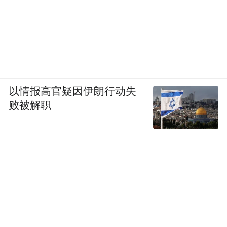
“德原朗”是国内特供车的老前辈，销量之高似乎说
明了什么
以情报高官疑因伊朗行动失
特供车型、老百姓喜爱的配置，当然还有性
败被解职
价比，
这些才能在短期内有效的提升销量，
至于品牌力嘛……还是需要“积累”。
没看大众也有辉昂、途昂之类的全新车型
吗？