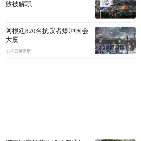
败被解职
但从另一个角度看，大5座+NA发动机，
阿根廷820名抗议者爆冲国会
将矛头准确的插入到日系紧凑型SUV之中，
大厦
RT今日俄罗斯
让RAV4、CR-V、奇骏都感到压力山大。