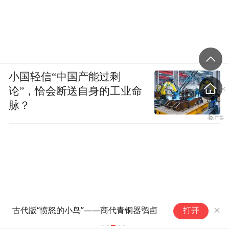
小国轻信“中国产能过剩
论”，恰会断送自身的工业命
脉？
叩
古代版“愤怒的小鸟”——商代青铜器鸮卣
打开
年