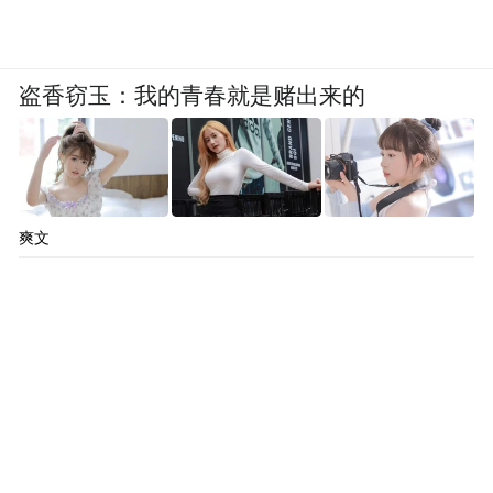
那么，今天的KX7可谓是“承下启上”之作，
盗香窃玉：我的青春就是赌出来的
不但填补了国产起亚的中型SUV空白，
还在一定程度上对起亚品牌力起到了积极作
用。
爽文
●还记得北美车展的毒刺吗？
这里小编相提一下：起亚Stinger。不知道？
点这里：?2017北美车展：起亚发布Stinger四
门轿跑车