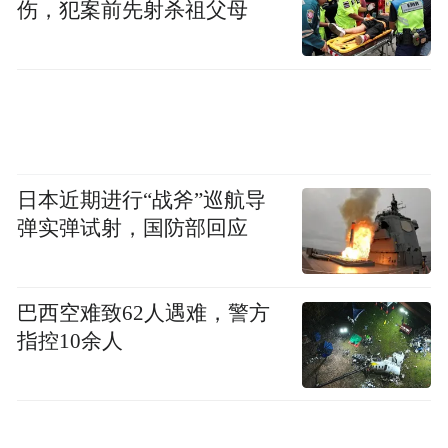
伤，犯案前先射杀祖父母
日本近期进行“战斧”巡航导
弹实弹试射，国防部回应
巴西空难致62人遇难，警方
指控10余人
最终，KX7用RAV4的价格，给了你汉兰达的功
能，