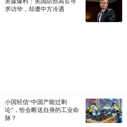
美媒爆料：美国防部高官寻
求访华，却遭中方冷遇
也反映出客户的心声，这是一种最终的肯
定。”
起亚的这种“中美差异”真的让人感到诧异！
为什么？！
多半还是中美消费者的购车理念和需求的不
同，
小国轻信“中国产能过剩
换句话说，如果国产起亚照搬美国起亚的运
论”，恰会断送自身的工业命
脉？
营思路，