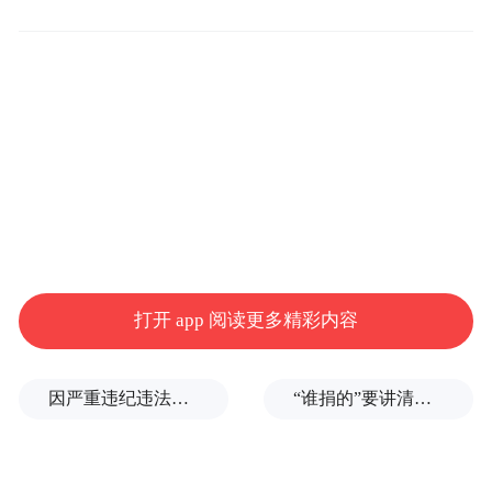
发布会上中国民族风舞蹈，原来爱国可以是“正能
量”的
打开 app 阅读更多精彩内容
作为一台有着7座的中型SUV来说，
起亚KX7的确来得有些迟，
因严重违纪违法，金融监管总局原局长李云泽被罢免全国人大代表
“谁捐的”要讲清楚，爱心不能被截胡
因此在面对已经日渐拥挤的市场，