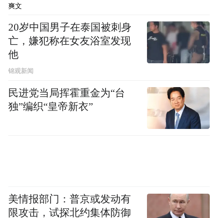
爽文
摄像头以及JBL音响等配置。
20岁中国男子在泰国被刺身
亡，嫌犯称在女友浴室发现
他
锦观新闻
民进党当局挥霍重金为“台
独”编织“皇帝新衣”
美情报部门：普京或发动有
动力方面，新车提供2.0L、2.4L、2.0T三种
限攻击，试探北约集体防御
动力单元可选，2.0T发动机用92#汽油即可，