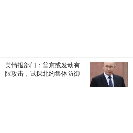
走高端路线的紧凑型SUV几近崩溃，不然途
观也不会将自己升格为中型SUV了。相比起
亚KX7，昂科威的外观看上去更时尚一些，
动力水平上稍占优势，不过2.0T车型要使用
95#汽油才行。而起亚KX7在空间和舒适性配
置上则要更胜一筹，并且还提供7座车型可
选。
美情报部门：普京或发动有
限攻击，试探北约集体防御
广汽丰田汉兰达
售价：23.98-42.28万元