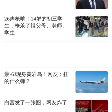
这能为消费者节省不少油费。2.0T发动机最
大功率为241马力，峰值扭矩为353牛·米；
26声枪响！14岁的初三学
2.4L发动机最大功率为188马力，峰值扭矩为
生，枪杀了祖父母、老师、
学生
241牛·米；2.0L发动机最大功率为163马力，
最大功率为203牛·米。传动部分匹配6速手自
一体变速箱，此外，部分车型还提供四驱系
统。
竞品车型：
轰-6J现身黄岩岛！网友：挂
的什么弹？
上汽通用别克昂科威
售价：20.99-34.99万元
白宫发了一张图，网友炸了