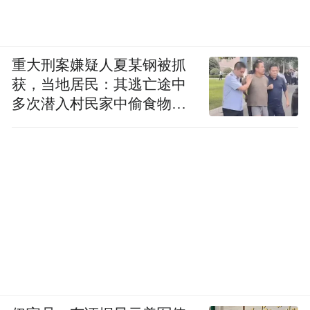
心。不过起亚KX7在配置上的优势也是十分
明显的：胎压监测、感应电动后备厢、后排
侧遮阳帘以及全景摄像头等配置都是汉兰达
重大刑案嫌疑人夏某钢被抓
所不具备的。
获，当地居民：其逃亡途中
多次潜入村民家中偷食物被
发现
总结：
好开、舒适、配置丰富向上越级，而价格诱
人向下看齐，这一直是起亚车型的优势所
在，而起亚KX7尊跑则是将这些优势发扬光
大。尤其是JBL音响的加入，让新车的竞争力
不再单单是价格优势，而是在品质和逼格都
和同级高端车型相近的情况下，更具性价
比。