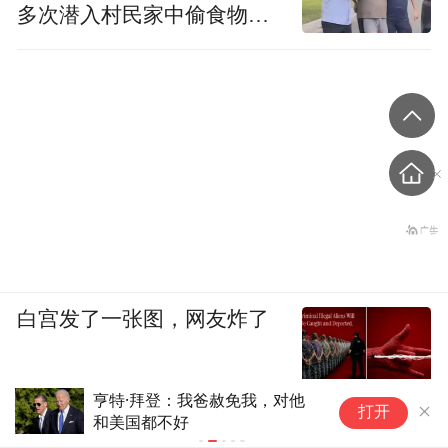
多次潜入村民家中偷食物被
发现
白宫发了一张图，网友炸了
崔东树：今年1-6月世界新能源
伊
打开
汽车销量1122万台 中国占比达
会
62%