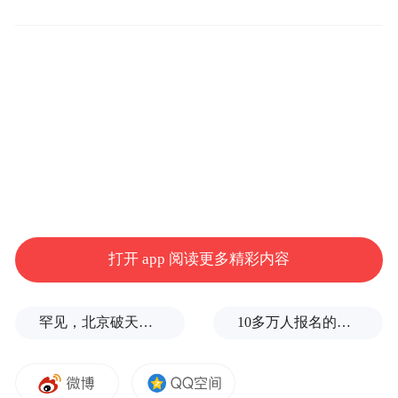
1、主打性价比的家用7座中型SUV；
2、配备空气净化、后排侧遮阳帘、前后排座
椅加热、全景摄像头以及JBL音响等；
3、提供2.0L、2.4L、2.0T三种动力单元可
打开 app 阅读更多精彩内容
选，2.0T发动机用92#汽油即可。
罕见，北京破天荒率先救市，大松绑
10多万人报名的考试，成绩全部作废，公平么？