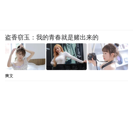
盗香窃玉：我的青春就是赌出来的
爽文
丰田汉兰达无疑是中型SUV的明星车型，舒
适、人性化和大空间是它的代名词，而这一
代汉兰达更是将动力大幅提升，让汉兰达可
以傲视群雄。相比起亚KX7，汉兰达的车身
尺寸大了一圈，空间也更加宽裕；此外，汉
兰达还为后排乘客配备了独立空调，更加贴