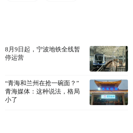
8月9日起，宁波地铁全线暂
停运营
外观方面，起亚KX7尊跑采用虎啸式家族前
“青海和兰州在抢一碗面？”
脸，网状进气格栅尺寸较大，视觉效果较为
青海媒体：这种说法，格局
精致。新车整体造型饱满、敦厚，但又不失
小了
时尚感。车身尺寸方面，该车长宽高分别为
4730/1890/1730mm，轴距为2700mm，与现
代全新胜达尺寸较为接近。