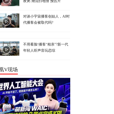
夜粥 潮汕扫地僧 预告片
对谈小宇宙播客创始人，AI时
代播客会被取代吗?
不用看脸!播客“相亲”?新一代
年轻人听声音玩恋综
凰V现场