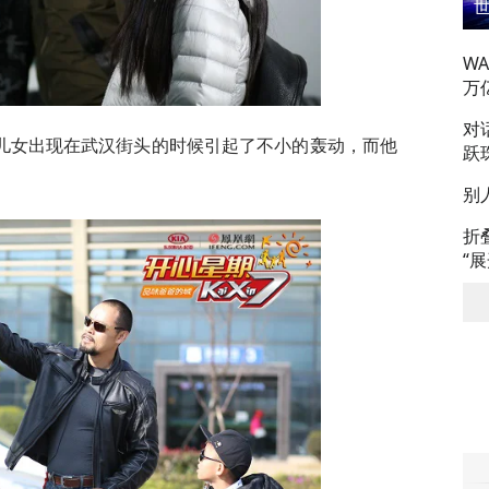
W
万
对
儿女出现在武汉街头的时候引起了不小的轰动，而他
跃
别
折
“