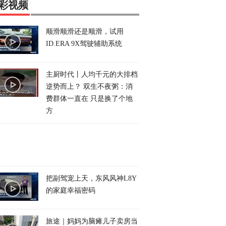
彩视频
顺滑顺滑还是顺滑，试用
ID.ERA 9X驾驶辅助系统
主厨时代丨人均千元的大排档
逆势而上？ 双生不夜粥：消
费群体一直在 只是换了个地
方
把副驾宠上天，东风风神L8Y
的家庭幸福密码
旅途｜妈妈为脑瘫儿子卖房当