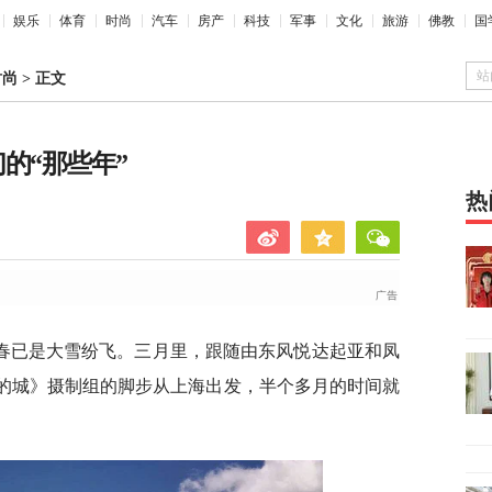
娱乐
体育
时尚
汽车
房产
科技
军事
文化
旅游
佛教
国
站
时尚
>
正文
的“那些年”
热
春已是大雪纷飞。三月里，跟随由东风悦达起亚和凤
爸的城》摄制组的脚步从上海出发，半个多月的时间就