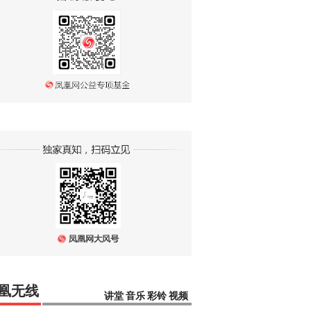
凰无线
讲堂
音乐
彩铃
视频