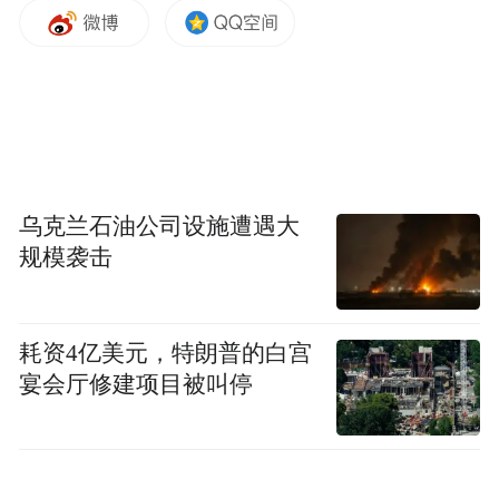
打问Sodask产品负责人冯渊翔说道，“苏打问
在设计上采用C2C的模式，将学生和导师通
过”提交-匹配-送达“方式联系在一起。首先学
生通过网站提交疑问，平台会根据上交题目
的数量、难度、年级等信息算发布的问题所
需的费用；接着平台会通过人工智能算法根
乌克兰石油公司设施遭遇大
据问题的信息，以及导师的背景资料、设置
规模袭击
偏好、回答历史等信息自动地将问题发布给
可以满足匹配条件的导师；最后导师通过平
耗资4亿美元，特朗普的白宫
台回答学生的疑问。”
宴会厅修建项目被叫停