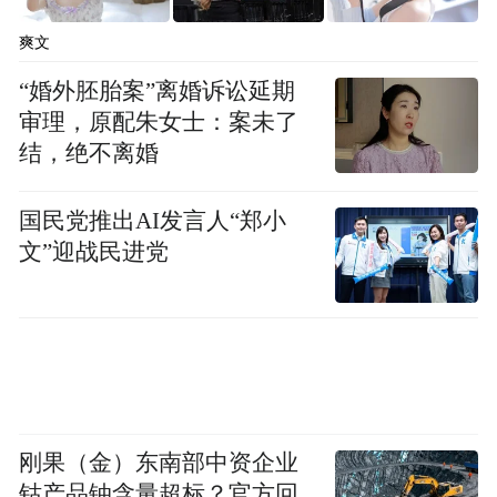
问，问速答，用一杯苏打水的时间解答您的
爽文
疑问“的口号。目前苏打问拥有超过500名来
自世界各地名校的专业学术导师为学生提供
“婚外胚胎案”离婚诉讼延期
审理，原配朱女士：案未了
一对一的机会深入研究特定的学术问题，包
结，绝不离婚
括牛津，剑桥，哥大，杜克等。他们是来自
不同的专业和不同的学科的硕士或博士，例
国民党推出AI发言人“郑小
如金融、统计、会计、管理、营销、文学、
文”迎战民进党
法律、医学、心理、哲学、计算机、电子以
及其他文理工商各个专业。并且超过八成的
导师拥有丰富的在线教育、在线辅导的经
验。这些才华横溢的导师不仅可以将自己学
到的宝贵知识传授给需要的同学，还可以为
刚果（金）东南部中资企业
自己获得不少额外的收入来源。优秀的导师
钴产品铀含量超标？官方回