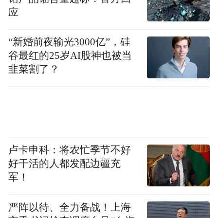
每月可以为自己多增加几千美元的收入。苏
应
打问Sodask平台为导师搭建的学术网络能够
让导师免除寻找客户的烦恼，从而能够专注
“新婚前夜输光3000亿”，硅
于与学生的学术交流。目前每天都有源源不
谷最红的25岁AI股神也被当
断地导师申请加入苏打问Sodask平台。
韭菜割了？
“特别声明：以上作品内容(包括在内的视频、图片或音
频)为凤凰网旗下自媒体平台“大风号”用户上传并发
布，本平台仅提供信息存储空间服务。
Notice: The content above (including the videos,
pictures and audios if any) is uploaded and posted
卢卡申科：将农忙季节不好
by the user of Dafeng Hao, which is a social media
好干活的人都发配边疆充
platform and merely provides information storage
space services.”
军！
严阵以待、全力备战！上海