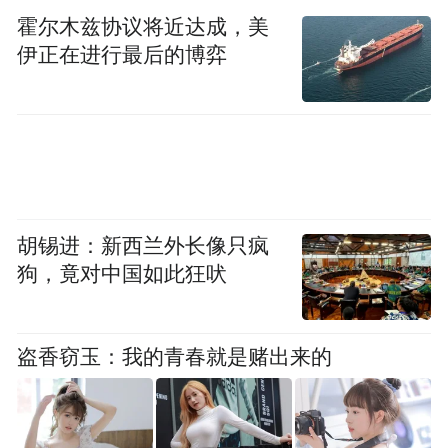
霍尔木兹协议将近达成，美
交圈、提升自我能力的机会。”冯渊翔说，
伊正在进行最后的博弈
“我们每年都会给优秀的校园”答“使丰厚的物
质奖励，而且为了增加校园”答“使的社交力
和领导力，我们每年还会邀请优秀的校园”答
“使参加苏打问Sodask校园”答“使Leadership
峰会，有机会接触到全美各地优秀的同学，
建立广泛的人脉资源，为此我们会为每个学
胡锡进：新西兰外长像只疯
生提供来往的机票以及免费的住宿。很可
狗，竟对中国如此狂吠
惜，今年由于疫情原因，我们无法举办线下
的会议，所以转到了线上，明年如果疫情好
盗香窃玉：我的青春就是赌出来的
转，我们会邀请他们来硅谷参加峰会。”
由于庞大的导师资源库，苏打问提出了“苏打