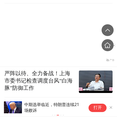
严阵以待、全力备战！上海
市委书记检查调度台风“白海
豚”防御工作
中期选举临近，特朗普连续21
杨
打开
场败诉
务
副