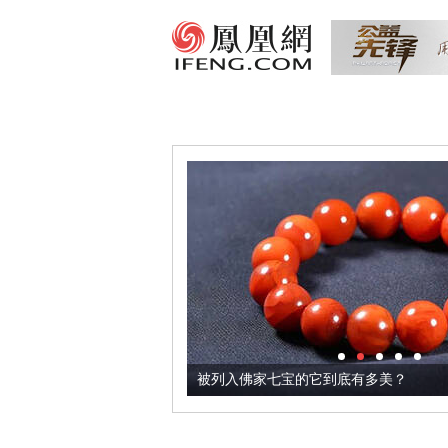
把它加到了牛轧糖里
被列入佛家七宝的它到底有多美？