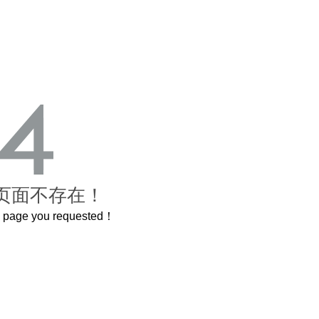
页面不存在！
he page you requested！
曲奇届的“爱马仕”把你的爱封在罐子里送给TA