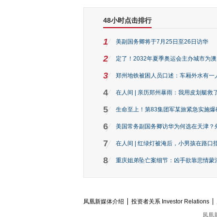
48小时点击排行
1
美副国务卿将于7月25日至26日访华
2
定了！2032年夏季奥运会主办城市为
3
郑州地铁被困人员口述：车厢外水有一
4
在人间 | 亲历郑州暴雨：我用皮划艇救
5
生命至上！第83集团军某旅紧急实施爆
6
美国常务副国务卿访华为何选在天津？
7
在人间 | 红绿灯被淹后，小男孩在路口指
8
重庆姐弟坠亡案细节：凶手欲靠悲情蒙混 
凤凰新媒体介绍
投资者关系 Investor Relations
凤凰