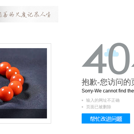
抱歉-您访问的
Sorry-We cannot find t
输入的网址不正确
页面已被删除
这个3.2米的长卷，还原了600岁的紫禁城