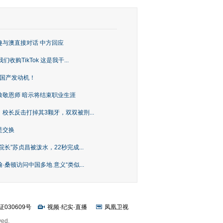
趣与澳直接对话 中方回应
购TikTok 这是我干...
上国产发动机！
致敬恩师 暗示将结束职业生涯
校长反击打掉其3颗牙，双双被刑...
是交换
长”苏贞昌被泼水，22秒完成...
桑顿访问中国多地 意义“类似...
证030609号
视频
·
纪实
·
直播
凤凰卫视
ved.