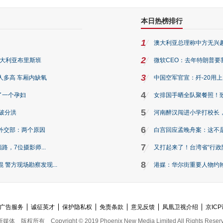
本日热榜排行
1
澳大利亚总理称中方无兴
2
澳大利亚布里斯班
微软CEO：去年特朗普要我们收
3
人多高 车厢内缺氧
中国空军官宣：歼-20用
4
了一个孕妇
女排国手晒全队聚餐照！
5
破分洪
河南醉汉闯进小学打校长，
6
外交部：两个原因
白宫回应孟晚舟案：这不
7
路，7位摄影师...
又打起来了！台湾省“行政院
8
警方现场勘察发现...
港媒：华尔街重要人物约翰·
广告服务
诚征英才
保护隐私权
免责条款
意见反馈
凤凰卫视介绍
京ICP
新媒体
版权所有
Copyright © 2019 Phoenix New Media Limited All Rights Reser