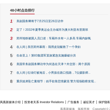
48小时点击排行
1
美副国务卿将于7月25日至26日访华
2
定了！2032年夏季奥运会主办城市为澳大利亚布里斯班
3
郑州地铁被困人员口述：车厢外水有一人多高 车厢内缺氧
4
在人间 | 亲历郑州暴雨：我用皮划艇救了一个孕妇
5
生命至上！第83集团军某旅紧急实施爆破分洪
6
美国常务副国务卿访华为何选在天津？外交部：两个原因
7
在人间 | 红绿灯被淹后，小男孩在路口指路，7位摄影师...
8
重庆姐弟坠亡案细节：凶手欲靠悲情蒙混 警方现场勘察发现...
凤凰新媒体介绍
投资者关系 Investor Relations
广告服务
诚征英才
保护隐
凤凰新媒体
版权所有
Copyright © 