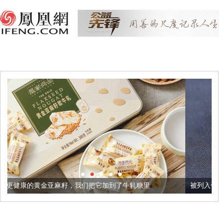
籽，我们把它加到了牛轧糖里
被列入佛家七宝的它到底有多