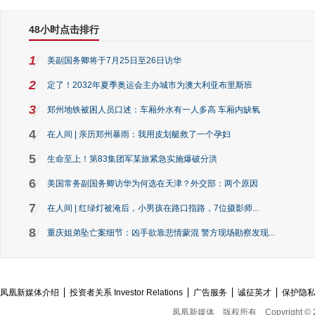
48小时点击排行
1
美副国务卿将于7月25日至26日访华
2
定了！2032年夏季奥运会主办城市为澳大利亚布里斯班
3
郑州地铁被困人员口述：车厢外水有一人多高 车厢内缺氧
4
在人间 | 亲历郑州暴雨：我用皮划艇救了一个孕妇
5
生命至上！第83集团军某旅紧急实施爆破分洪
6
美国常务副国务卿访华为何选在天津？外交部：两个原因
7
在人间 | 红绿灯被淹后，小男孩在路口指路，7位摄影师...
8
重庆姐弟坠亡案细节：凶手欲靠悲情蒙混 警方现场勘察发现...
凤凰新媒体介绍
投资者关系 Investor Relations
广告服务
诚征英才
保护隐
凤凰新媒体
版权所有
Copyright © 