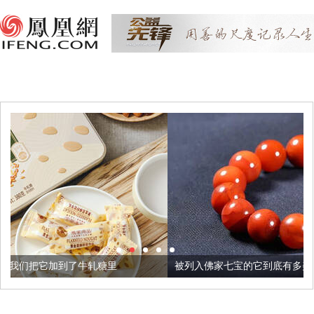
牛轧糖里
被列入佛家七宝的它到底有多美？