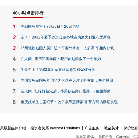
48小时点击排行
1
美副国务卿将于7月25日至26日访华
2
定了！2032年夏季奥运会主办城市为澳大利亚布里斯班
3
郑州地铁被困人员口述：车厢外水有一人多高 车厢内缺氧
4
在人间 | 亲历郑州暴雨：我用皮划艇救了一个孕妇
5
生命至上！第83集团军某旅紧急实施爆破分洪
6
美国常务副国务卿访华为何选在天津？外交部：两个原因
7
在人间 | 红绿灯被淹后，小男孩在路口指路，7位摄影师...
8
重庆姐弟坠亡案细节：凶手欲靠悲情蒙混 警方现场勘察发现...
凤凰新媒体介绍
投资者关系 Investor Relations
广告服务
诚征英才
保护隐
凤凰新媒体
版权所有
Copyright © 