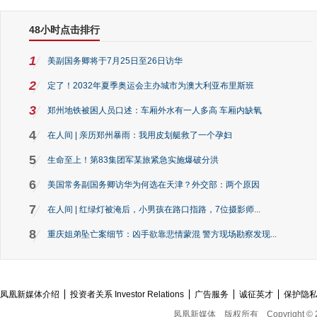
48小时点击排行
1
美副国务卿将于7月25日至26日访华
2
定了！2032年夏季奥运会主办城市为澳大利亚布里斯班
3
郑州地铁被困人员口述：车厢外水有一人多高 车厢内缺氧
4
在人间 | 亲历郑州暴雨：我用皮划艇救了一个孕妇
5
生命至上！第83集团军某旅紧急实施爆破分洪
6
美国常务副国务卿访华为何选在天津？外交部：两个原因
7
在人间 | 红绿灯被淹后，小男孩在路口指路，7位摄影师...
8
重庆姐弟坠亡案细节：凶手欲靠悲情蒙混 警方现场勘察发现...
凤凰新媒体介绍
投资者关系 Investor Relations
广告服务
诚征英才
保护隐
凤凰新媒体
版权所有
Copyright © 