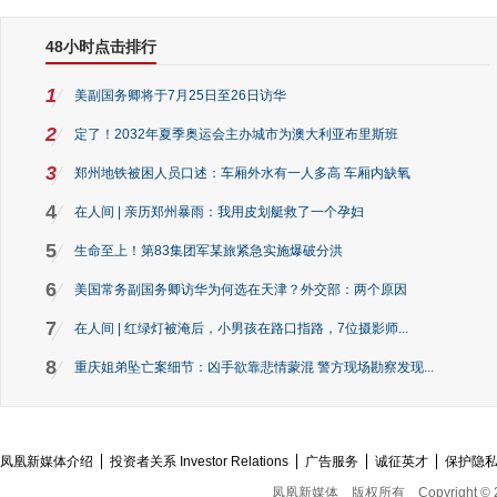
48小时点击排行
1
美副国务卿将于7月25日至26日访华
2
定了！2032年夏季奥运会主办城市为澳大利亚布里斯班
3
郑州地铁被困人员口述：车厢外水有一人多高 车厢内缺氧
4
在人间 | 亲历郑州暴雨：我用皮划艇救了一个孕妇
5
生命至上！第83集团军某旅紧急实施爆破分洪
6
美国常务副国务卿访华为何选在天津？外交部：两个原因
7
在人间 | 红绿灯被淹后，小男孩在路口指路，7位摄影师...
8
重庆姐弟坠亡案细节：凶手欲靠悲情蒙混 警方现场勘察发现...
凤凰新媒体介绍
投资者关系 Investor Relations
广告服务
诚征英才
保护隐
凤凰新媒体
版权所有
Copyright © 