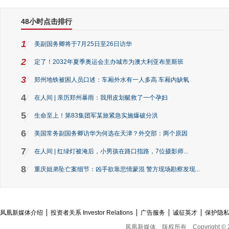
48小时点击排行
1
美副国务卿将于7月25日至26日访华
2
定了！2032年夏季奥运会主办城市为澳大利亚布里斯班
3
郑州地铁被困人员口述：车厢外水有一人多高 车厢内缺氧
4
在人间 | 亲历郑州暴雨：我用皮划艇救了一个孕妇
5
生命至上！第83集团军某旅紧急实施爆破分洪
6
美国常务副国务卿访华为何选在天津？外交部：两个原因
7
在人间 | 红绿灯被淹后，小男孩在路口指路，7位摄影师...
8
重庆姐弟坠亡案细节：凶手欲靠悲情蒙混 警方现场勘察发现...
凤凰新媒体介绍
投资者关系 Investor Relations
广告服务
诚征英才
保护隐
凤凰新媒体
版权所有
Copyright © 