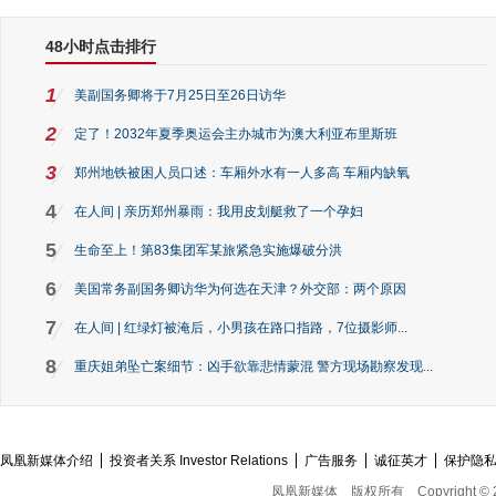
48小时点击排行
1
美副国务卿将于7月25日至26日访华
2
定了！2032年夏季奥运会主办城市为澳大利亚布里斯班
3
郑州地铁被困人员口述：车厢外水有一人多高 车厢内缺氧
4
在人间 | 亲历郑州暴雨：我用皮划艇救了一个孕妇
5
生命至上！第83集团军某旅紧急实施爆破分洪
6
美国常务副国务卿访华为何选在天津？外交部：两个原因
7
在人间 | 红绿灯被淹后，小男孩在路口指路，7位摄影师...
8
重庆姐弟坠亡案细节：凶手欲靠悲情蒙混 警方现场勘察发现...
凤凰新媒体介绍
投资者关系 Investor Relations
广告服务
诚征英才
保护隐
凤凰新媒体
版权所有
Copyright © 