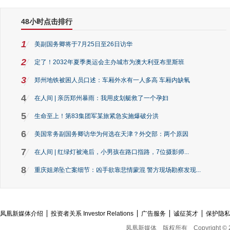
48小时点击排行
1
美副国务卿将于7月25日至26日访华
2
定了！2032年夏季奥运会主办城市为澳大利亚布里斯班
3
郑州地铁被困人员口述：车厢外水有一人多高 车厢内缺氧
4
在人间 | 亲历郑州暴雨：我用皮划艇救了一个孕妇
5
生命至上！第83集团军某旅紧急实施爆破分洪
6
美国常务副国务卿访华为何选在天津？外交部：两个原因
7
在人间 | 红绿灯被淹后，小男孩在路口指路，7位摄影师...
8
重庆姐弟坠亡案细节：凶手欲靠悲情蒙混 警方现场勘察发现...
凤凰新媒体介绍
投资者关系 Investor Relations
广告服务
诚征英才
保护隐
凤凰新媒体
版权所有
Copyright © 