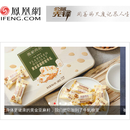
亚麻籽，我们把它加到了牛轧糖里
被列入佛家七宝的它到底