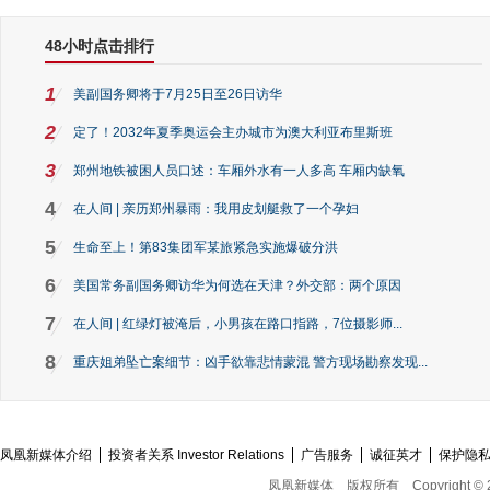
48小时点击排行
1
美副国务卿将于7月25日至26日访华
2
定了！2032年夏季奥运会主办城市为澳大利亚布里斯班
3
郑州地铁被困人员口述：车厢外水有一人多高 车厢内缺氧
4
在人间 | 亲历郑州暴雨：我用皮划艇救了一个孕妇
5
生命至上！第83集团军某旅紧急实施爆破分洪
6
美国常务副国务卿访华为何选在天津？外交部：两个原因
7
在人间 | 红绿灯被淹后，小男孩在路口指路，7位摄影师...
8
重庆姐弟坠亡案细节：凶手欲靠悲情蒙混 警方现场勘察发现...
凤凰新媒体介绍
投资者关系 Investor Relations
广告服务
诚征英才
保护隐
凤凰新媒体
版权所有
Copyright © 