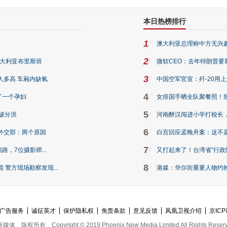
本日热榜排行
1
澳大利亚总理称中方无兴
2
澳大利亚布里斯班
微软CEO：去年特朗普要我们收
3
人多高 车厢内缺氧
中国空军官宣：歼-20用
4
了一个孕妇
女排国手晒全队聚餐照！
5
破分洪
河南醉汉闯进小学打校长，
6
外交部：两个原因
白宫回应孟晚舟案：这不
7
路，7位摄影师...
又打起来了！台湾省“行政院
8
警方现场勘察发现...
港媒：华尔街重要人物约翰·
广告服务
诚征英才
保护隐私权
免责条款
意见反馈
凤凰卫视介绍
京ICP
新媒体
版权所有
Copyright © 2019 Phoenix New Media Limited All Rights Reser