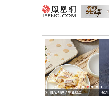
黄金亚麻籽，我们把它加到了牛轧糖里
被列入佛家七宝的它