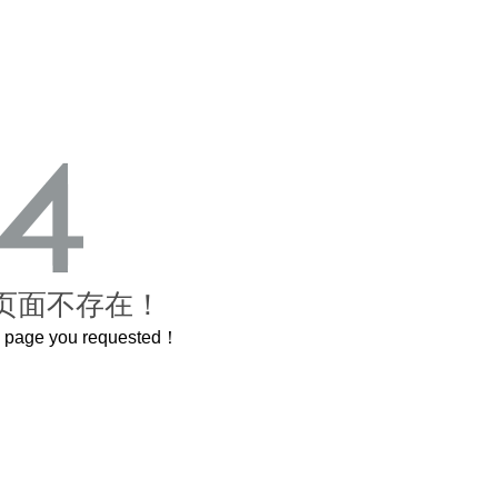
页面不存在！
he page you requested！
600岁的紫禁城
曲奇届的“爱马仕”把你的爱封在