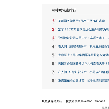
48小时点击排行
1
美副国务卿将于7月25日至26日访华
2
定了！2032年夏季奥运会主办城市为
3
郑州地铁被困人员口述：车厢外水有一
4
在人间 | 亲历郑州暴雨：我用皮划艇救
5
生命至上！第83集团军某旅紧急实施爆
6
美国常务副国务卿访华为何选在天津？
7
在人间 | 红绿灯被淹后，小男孩在路口指
8
重庆姐弟坠亡案细节：凶手欲靠悲情蒙混 
凤凰新媒体介绍
投资者关系 Investor Relations
凤凰