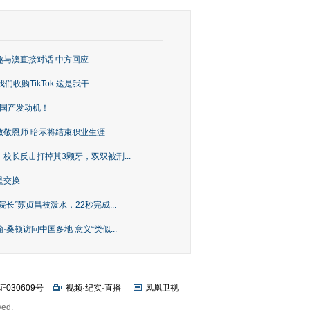
趣与澳直接对话 中方回应
购TikTok 这是我干...
上国产发动机！
致敬恩师 暗示将结束职业生涯
校长反击打掉其3颗牙，双双被刑...
是交换
长”苏贞昌被泼水，22秒完成...
桑顿访问中国多地 意义“类似...
证030609号
视频
·
纪实
·
直播
凤凰卫视
ved.