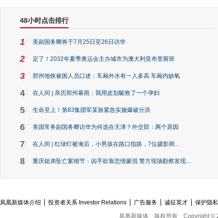
48小时点击排行
1
美副国务卿将于7月25日至26日访华
2
定了！2032年夏季奥运会主办城市为澳大利亚布里斯班
3
郑州地铁被困人员口述：车厢外水有一人多高 车厢内缺氧
4
在人间 | 亲历郑州暴雨：我用皮划艇救了一个孕妇
5
生命至上！第83集团军某旅紧急实施爆破分洪
6
美国常务副国务卿访华为何选在天津？外交部：两个原因
7
在人间 | 红绿灯被淹后，小男孩在路口指路，7位摄影师...
8
重庆姐弟坠亡案细节：凶手欲靠悲情蒙混 警方现场勘察发现...
凤凰新媒体介绍
投资者关系 Investor Relations
广告服务
诚征英才
保护隐
凤凰新媒体
版权所有
Copyright © 