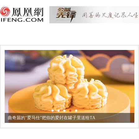
曲奇届的“爱马仕”把你的爱封在罐子里送给TA