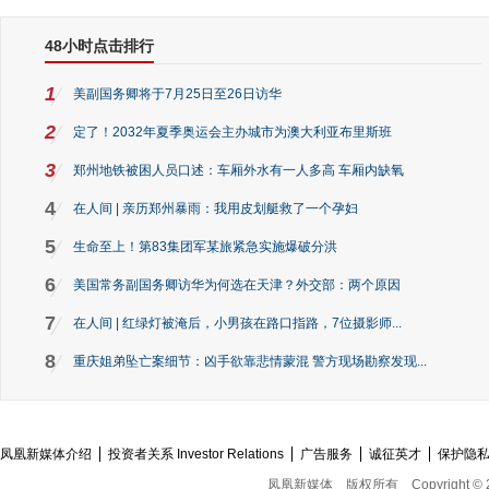
48小时点击排行
1
美副国务卿将于7月25日至26日访华
2
定了！2032年夏季奥运会主办城市为澳大利亚布里斯班
3
郑州地铁被困人员口述：车厢外水有一人多高 车厢内缺氧
4
在人间 | 亲历郑州暴雨：我用皮划艇救了一个孕妇
5
生命至上！第83集团军某旅紧急实施爆破分洪
6
美国常务副国务卿访华为何选在天津？外交部：两个原因
7
在人间 | 红绿灯被淹后，小男孩在路口指路，7位摄影师...
8
重庆姐弟坠亡案细节：凶手欲靠悲情蒙混 警方现场勘察发现...
凤凰新媒体介绍
投资者关系 Investor Relations
广告服务
诚征英才
保护隐
凤凰新媒体
版权所有
Copyright © 