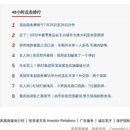
48小时点击排行
1
美副国务卿将于7月25日至26日访华
2
定了！2032年夏季奥运会主办城市为澳大利亚布里斯班
3
郑州地铁被困人员口述：车厢外水有一人多高 车厢内缺氧
4
在人间 | 亲历郑州暴雨：我用皮划艇救了一个孕妇
5
生命至上！第83集团军某旅紧急实施爆破分洪
6
美国常务副国务卿访华为何选在天津？外交部：两个原因
7
在人间 | 红绿灯被淹后，小男孩在路口指路，7位摄影师...
8
重庆姐弟坠亡案细节：凶手欲靠悲情蒙混 警方现场勘察发现...
凤凰新媒体介绍
投资者关系 Investor Relations
广告服务
诚征英才
保护隐
凤凰新媒体
版权所有
Copyright © 