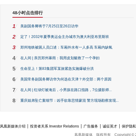
48小时点击排行
1
美副国务卿将于7月25日至26日访华
2
定了！2032年夏季奥运会主办城市为澳大利亚布里斯班
3
郑州地铁被困人员口述：车厢外水有一人多高 车厢内缺氧
4
在人间 | 亲历郑州暴雨：我用皮划艇救了一个孕妇
5
生命至上！第83集团军某旅紧急实施爆破分洪
6
美国常务副国务卿访华为何选在天津？外交部：两个原因
7
在人间 | 红绿灯被淹后，小男孩在路口指路，7位摄影师...
8
重庆姐弟坠亡案细节：凶手欲靠悲情蒙混 警方现场勘察发现...
凤凰新媒体介绍
投资者关系 Investor Relations
广告服务
诚征英才
保护隐
凤凰新媒体
版权所有
Copyright © 