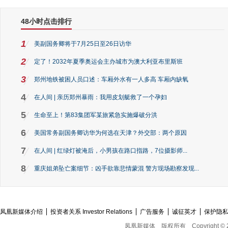
48小时点击排行
1
美副国务卿将于7月25日至26日访华
2
定了！2032年夏季奥运会主办城市为澳大利亚布里斯班
3
郑州地铁被困人员口述：车厢外水有一人多高 车厢内缺氧
4
在人间 | 亲历郑州暴雨：我用皮划艇救了一个孕妇
5
生命至上！第83集团军某旅紧急实施爆破分洪
6
美国常务副国务卿访华为何选在天津？外交部：两个原因
7
在人间 | 红绿灯被淹后，小男孩在路口指路，7位摄影师...
8
重庆姐弟坠亡案细节：凶手欲靠悲情蒙混 警方现场勘察发现...
凤凰新媒体介绍
投资者关系 Investor Relations
广告服务
诚征英才
保护隐
凤凰新媒体
版权所有
Copyright © 