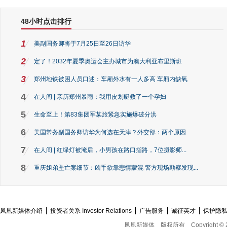
48小时点击排行
1
美副国务卿将于7月25日至26日访华
2
定了！2032年夏季奥运会主办城市为澳大利亚布里斯班
3
郑州地铁被困人员口述：车厢外水有一人多高 车厢内缺氧
4
在人间 | 亲历郑州暴雨：我用皮划艇救了一个孕妇
5
生命至上！第83集团军某旅紧急实施爆破分洪
6
美国常务副国务卿访华为何选在天津？外交部：两个原因
7
在人间 | 红绿灯被淹后，小男孩在路口指路，7位摄影师...
8
重庆姐弟坠亡案细节：凶手欲靠悲情蒙混 警方现场勘察发现...
凤凰新媒体介绍
投资者关系 Investor Relations
广告服务
诚征英才
保护隐
凤凰新媒体
版权所有
Copyright © 