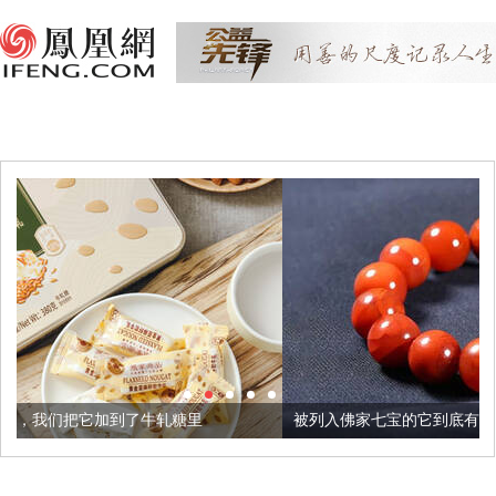
牛轧糖里
被列入佛家七宝的它到底有多美？