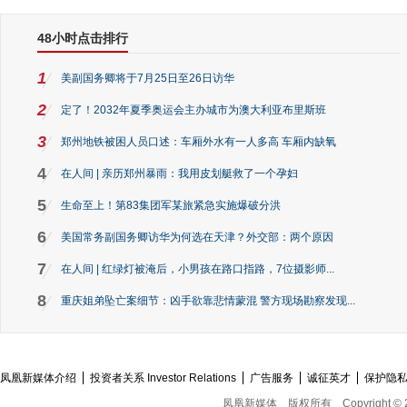
48小时点击排行
1
美副国务卿将于7月25日至26日访华
2
定了！2032年夏季奥运会主办城市为澳大利亚布里斯班
3
郑州地铁被困人员口述：车厢外水有一人多高 车厢内缺氧
4
在人间 | 亲历郑州暴雨：我用皮划艇救了一个孕妇
5
生命至上！第83集团军某旅紧急实施爆破分洪
6
美国常务副国务卿访华为何选在天津？外交部：两个原因
7
在人间 | 红绿灯被淹后，小男孩在路口指路，7位摄影师...
8
重庆姐弟坠亡案细节：凶手欲靠悲情蒙混 警方现场勘察发现...
凤凰新媒体介绍
投资者关系 Investor Relations
广告服务
诚征英才
保护隐
凤凰新媒体
版权所有
Copyright © 